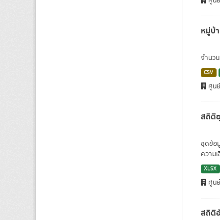
ศูนย
หมู่บ้
จำนวนคร
CSV
ศูนย
สถิติ
ชุดข้อ
ความเสี
XLSX
ศูนย
สถิติ