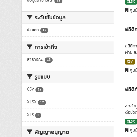
ข้อมูลสาธารณะ
18
XLSX
ศูนย
ระดับชั้นข้อมูล
สถิติ
เปิดเผย
17
การเข้าถึง
สถิติก
ฝาย สะ
สาธารณะ
18
CSV
ศูนย
รูปแบบ
สถิติ
CSV
18
XLSX
17
ชุดข้อ
ต่อชีวิ
XLS
5
XLSX
ศูนย
สัญญาอนุญาต