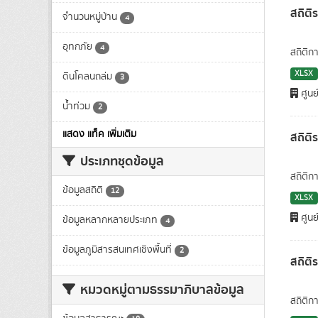
สถิติ
จำนวนหมู่บ้าน
4
อุทกภัย
4
สถิติก
XLSX
ดินโคลนถล่ม
3
ศูนย
น้ำท่วม
2
แสดง แท็ค เพิ่มเติม
สถิติ
ประเภทชุดข้อมูล
สถิติก
ข้อมูลสถิติ
12
XLSX
ศูนย
ข้อมูลหลากหลายประเภท
4
ข้อมูลภูมิสารสนเทศเชิงพื้นที่
2
สถิติ
หมวดหมู่ตามธรรมาภิบาลข้อมูล
สถิติก