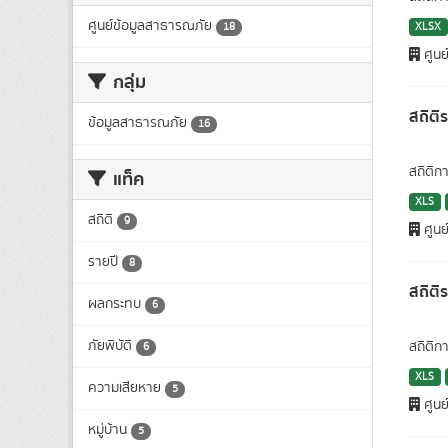
ศูนย์ข้อมูลสาธารณภัย
XLSX
18
ศูนย
กลุ่ม
สถิติ
ข้อมูลสาธารณภัย
16
สถิติก
แท็ค
XLS
สถิติ
9
ศูนย
รายปี
8
สถิติ
ผลกระทบ
6
ภัยพิบัติ
สถิติก
6
XLS
ความเสียหาย
5
ศูนย
หมู่บ้าน
5