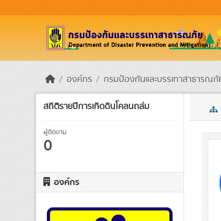
Skip to main content
องค์กร
กรมป้องกันและบรรเทาสาธารณภั
สถิติรายปีการเกิดดินโคลนถล่ม
ผู้ติดตาม
0
องค์กร