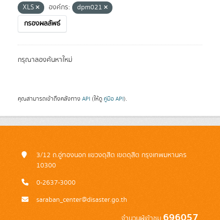
XLS
องค์กร:
dpm021
กรองผลลัพธ์
กรุณาลองค้นหาใหม่
คุณสามารถเข้าถึงคลังทาง
API
(ให้ดู
คู่มือ API
).
3/12 ถ.อู่ทองนอก แขวงดุสิต เขตดุสิต กรุงเทพมหานคร
10300
0-2637-3000
saraban_center@disaster.go.th
696057
จำนวนผู้เข้าชม