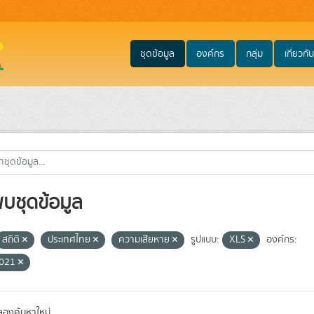
ชุดข้อมูล
องค์กร
กลุ่ม
เกี่ยวกับ
พบชุดข้อมูล
สถิติ
ประเทศไทย
ความเสียหาย
รูปแบบ:
XLS
องค์กร:
021
องค้นหาใหม่