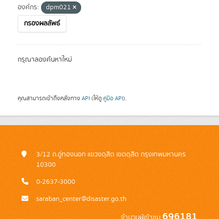
องค์กร:
dpm021
กรองผลลัพธ์
กรุณาลองค้นหาใหม่
คุณสามารถเข้าถึงคลังทาง
API
(ให้ดู
คู่มือ API
).
3/12 ถ.อู่ทองนอก แขวงดุสิต เขตดุสิต กรุงเทพมหานคร
10300
0-2637-3000
saraban_center@disaster.go.th
696181
จำนวนผู้เข้าชม