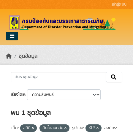
Skip to main content
เข้าสู่ระบบ
ชุดข้อมูล
เรียงโดย
พบ 1 ชุดข้อมูล
แท็ค:
สถิติ
ดินโคลนถล่ม
รูปแบบ:
XLS
องค์กร: