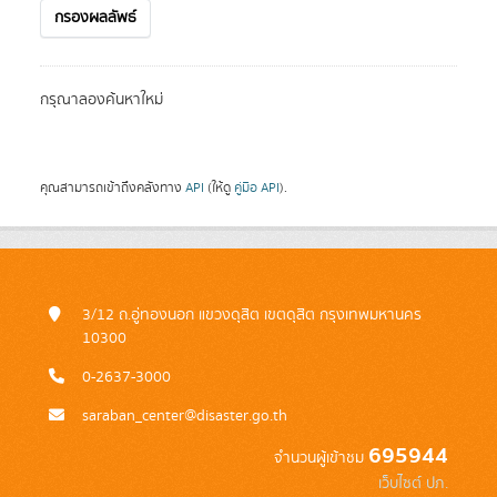
กรองผลลัพธ์
กรุณาลองค้นหาใหม่
คุณสามารถเข้าถึงคลังทาง
API
(ให้ดู
คู่มือ API
).
3/12 ถ.อู่ทองนอก แขวงดุสิต เขตดุสิต กรุงเทพมหานคร
10300
0-2637-3000
saraban_center@disaster.go.th
695944
จำนวนผู้เข้าชม
เว็บไซต์ ปภ.