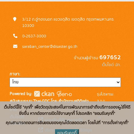
3/12 ถ.อู่ทองนอก แขวงดุสิต เขตดุสิต กรุงเทพมหานคร
10300
0-2637-3000
saraban_center@disaster.go.th
697652
จำนวนผู้เข้าชม
เว็บไซต์ ปภ.
ภาษา
Powered by:
รุ่นโปรแกรม:
3.0.0
สนับสนุนระบบ Thai-GDC โดย สำนักงานสถิติแห่ง
x
เว็บไซต์นี้ใช้ "คุกกี้" เพื่อวัตถุประสงค์ในการพัฒนาการเข้าถึงบริการของผู้ใช้ให้ดี
วันที่: 2025-06-
ชาติ
ยิ่งขึ้น หากต้องการเปิดใช้งานคุกกี้ โปรดคลิก "ยอมรับคุกกี้"
เว็บไซต์ที่
26
ระบบบัญชีข้อมูลภาครัฐ
คุณสามารถถอนการยินยอมของคุณได้ตลอดเวลา โดยไปที่ "การตั้งค่าคุกกี้"
เกี่ยวข้อง:
บริการนามานุกรมบัญชีข้อมูล
ยอมรับคุกกี้