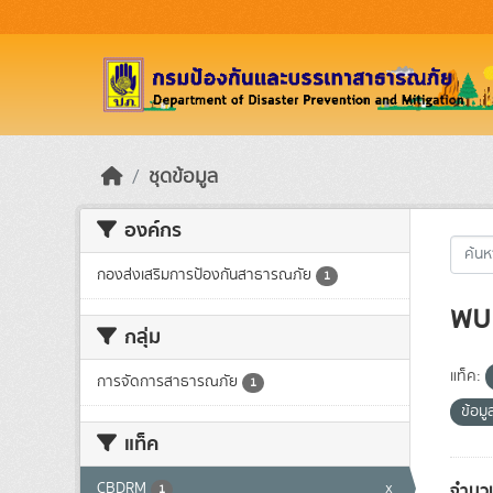
Skip to main content
ชุดข้อมูล
องค์กร
กองส่งเสริมการป้องกันสาธารณภัย
1
พบ 
กลุ่ม
แท็ค:
การจัดการสาธารณภัย
1
ข้อม
แท็ค
จำนวน
CBDRM
x
1