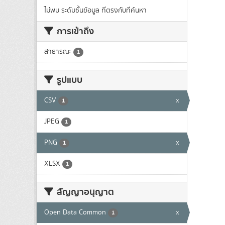
ไม่พบ ระดับชั้นข้อมูล ที่ตรงกับที่ค้นหา
การเข้าถึง
สาธารณะ
1
รูปแบบ
CSV
x
1
JPEG
1
PNG
x
1
XLSX
1
สัญญาอนุญาต
Open Data Common
x
1