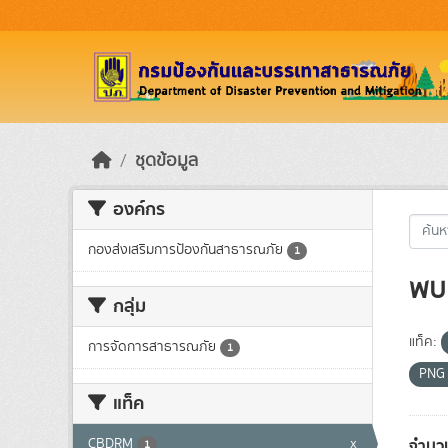
Skip to main content
ชุดข้อมูล
องค์กร
กองส่งเสริมการป้องกันสาธารณภัย
1
พบ 
กลุ่ม
แท็ค:
การจัดการสาธารณภัย
1
PN
แท็ค
จำนวน
CBDRM
x
1