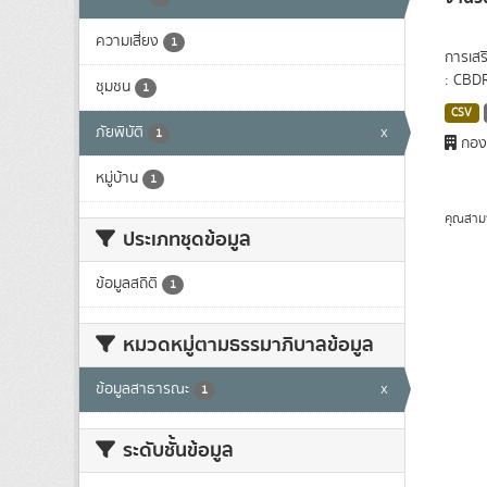
ความเสี่ยง
1
การเสร
: CBDR
ชุมชน
1
CSV
ภัยพิบัติ
x
1
กองส
หมู่บ้าน
1
คุณสาม
ประเภทชุดข้อมูล
ข้อมูลสถิติ
1
หมวดหมู่ตามธรรมาภิบาลข้อมูล
ข้อมูลสาธารณะ
x
1
ระดับชั้นข้อมูล