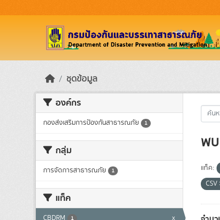
Skip to main content
ชุดข้อมูล
องค์กร
กองส่งเสริมการป้องกันสาธารณภัย
1
พบ 
กลุ่ม
แท็ค:
การจัดการสาธารณภัย
1
CSV
แท็ค
จำนวน
CBDRM
x
1