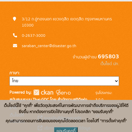
3/12 ถ.อู่ทองนอก แขวงดุสิต เขตดุสิต กรุงเทพมหานคร
10300
0-2637-3000
saraban_center@disaster.go.th
695803
จำนวนผู้เข้าชม
เว็บไซต์ ปภ.
ภาษา
Powered by:
รุ่นโปรแกรม:
3.0.0
สนับสนุนระบบ Thai-GDC โดย สำนักงานสถิติแห่ง
x
เว็บไซต์นี้ใช้ "คุกกี้" เพื่อวัตถุประสงค์ในการพัฒนาการเข้าถึงบริการของผู้ใช้ให้ดี
วันที่: 2025-06-
ชาติ
ยิ่งขึ้น หากต้องการเปิดใช้งานคุกกี้ โปรดคลิก "ยอมรับคุกกี้"
เว็บไซต์ที่
26
ระบบบัญชีข้อมูลภาครัฐ
คุณสามารถถอนการยินยอมของคุณได้ตลอดเวลา โดยไปที่ "การตั้งค่าคุกกี้"
เกี่ยวข้อง:
บริการนามานุกรมบัญชีข้อมูล
ยอมรับคุกกี้