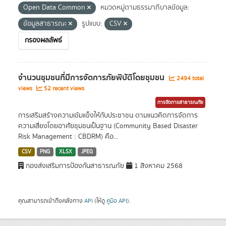
Open Data Common
หมวดหมู่ตามธรรมาภิบาลข้อมูล:
ข้อมูลสาธารณะ
รูปแบบ:
CSV
กรองผลลัพธ์
จำนวนชุมชนที่มีการจัดการภัยพิบัติโดยชุมชน
2494 total
views
52 recent views
การจัดการสาธารณภัย
การเสริมสร้างความเข้มแข็งให้กับประชาชน ตามแนวคิดการจัดการ
ความเสี่ยงโดยอาศัยชุมชนเป็นฐาน (Community Based Disaster
Risk Management : CBDRM) คือ...
CSV
PNG
XLSX
JPEG
กองส่งเสริมการป้องกันสาธารณภัย
1 สิงหาคม 2568
คุณสามารถเข้าถึงคลังทาง
API
(ให้ดู
คู่มือ API
).