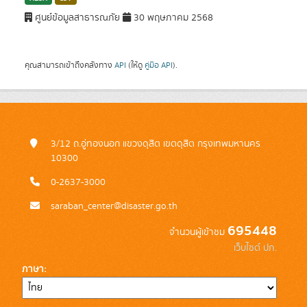
ศูนย์ข้อมูลสาธารณภัย
30 พฤษภาคม 2568
คุณสามารถเข้าถึงคลังทาง
API
(ให้ดู
คู่มือ API
).
3/12 ถ.อู่ทองนอก แขวงดุสิต เขตดุสิต กรุงเทพมหานคร
10300
0-2637-3000
saraban_center@disaster.go.th
695448
จำนวนผู้เข้าชม
เว็บไซต์ ปภ.
ภาษา