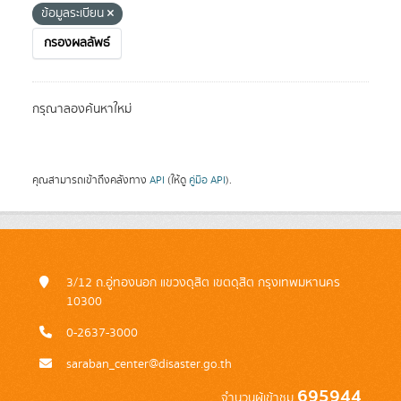
ข้อมูลระเบียน
กรองผลลัพธ์
กรุณาลองค้นหาใหม่
คุณสามารถเข้าถึงคลังทาง
API
(ให้ดู
คู่มือ API
).
3/12 ถ.อู่ทองนอก แขวงดุสิต เขตดุสิต กรุงเทพมหานคร
10300
0-2637-3000
saraban_center@disaster.go.th
695944
จำนวนผู้เข้าชม