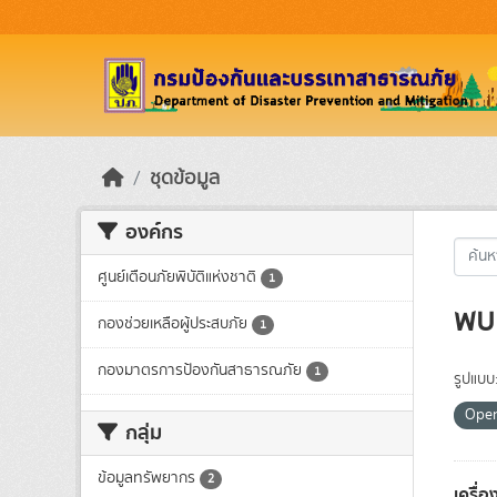
Skip to main content
ชุดข้อมูล
องค์กร
ศูนย์เตือนภัยพิบัติแห่งชาติ
1
พบ 
กองช่วยเหลือผู้ประสบภัย
1
กองมาตรการป้องกันสาธารณภัย
1
รูปแบบ
Ope
กลุ่ม
ข้อมูลทรัพยากร
2
เครื่