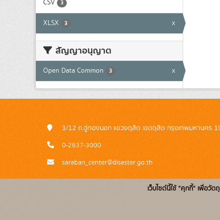
CSV
3
XLSX
x
3
สัญญาอนุญาต
Open Data Common
x
3
3/12 ถ.อู่ทองนอก แขวงดุสิต เขตดุสิต กรุงเทพมหานคร 
0-2637-3000
saraban_center@disaster.go.th
เว็บไซต์นี้ใช้ "คุกกี้" เพื