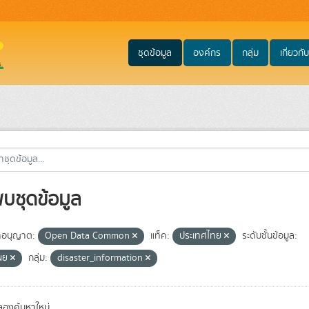
ชุดข้อมูล
องค์กร
กลุ่ม
เกี่ยวกับ
พบชุดข้อมูล
อนุญาต:
Open Data Common
แท็ค:
ประเทศไทย
ระดับชั้นข้อมูล:
เผย
กลุ่ม:
disaster_information
องค้นหาใหม่