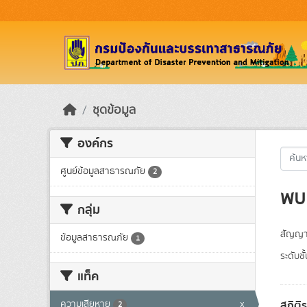
Skip to main content
ชุดข้อมูล
องค์กร
ศูนย์ข้อมูลสาธารณภัย
2
พบ 
กลุ่ม
สัญญา
ข้อมูลสาธารณภัย
1
ระดับชั
แท็ค
สถิติ
ความเสียหาย
x
2