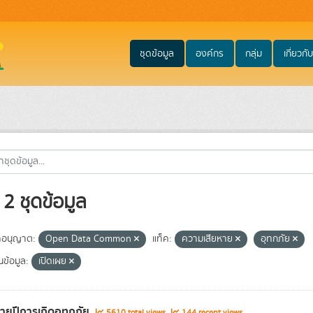
ชุดข้อมูล
องค์กร
กลุ่ม
เกี่ยวกับ
2 ชุดข้อมูล
อนุญาต:
Open Data Common
แท็ค:
ความเสียหาย
อุทกภัย
้นข้อมูล:
เปิดเผย
รายปีการเกิดอุทกภัย
5610 total views
144 recent views