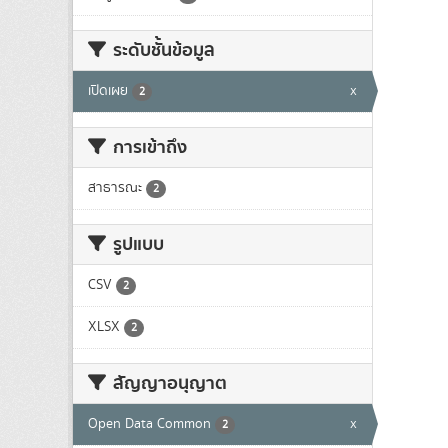
ระดับชั้นข้อมูล
เปิดเผย
x
2
การเข้าถึง
สาธารณะ
2
รูปแบบ
CSV
2
XLSX
2
สัญญาอนุญาต
Open Data Common
x
2