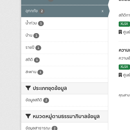
อุทกภัย
x
2
สถิติก
น้ำท่วม
1
XLSX
ศูนย
บ้าน
1
รายปี
1
ความ
ความเส
สถิติ
1
XLSX
สะพาน
1
ศูนย
ประเภทชุดข้อมูล
คุณสาม
ข้อมูลสถิติ
2
หมวดหมู่ตามธรรมาภิบาลข้อมูล
ข้อมูลสาธารณะ
2