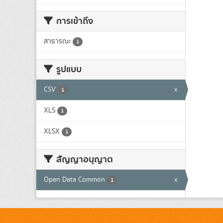
การเข้าถึง
สาธารณะ
1
รูปแบบ
CSV
x
1
XLS
1
XLSX
1
สัญญาอนุญาต
Open Data Common
x
1