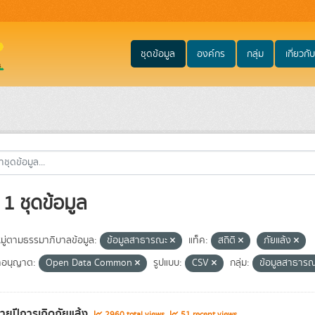
ชุดข้อมูล
องค์กร
กลุ่ม
เกี่ยวกับ
1 ชุดข้อมูล
ู่ตามธรรมาภิบาลข้อมูล:
ข้อมูลสาธารณะ
แท็ค:
สถิติ
ภัยแล้ง
อนุญาต:
Open Data Common
รูปแบบ:
CSV
กลุ่ม:
ข้อมูลสาธาร
รายปีการเกิดภัยแล้ง
2960 total views
51 recent views