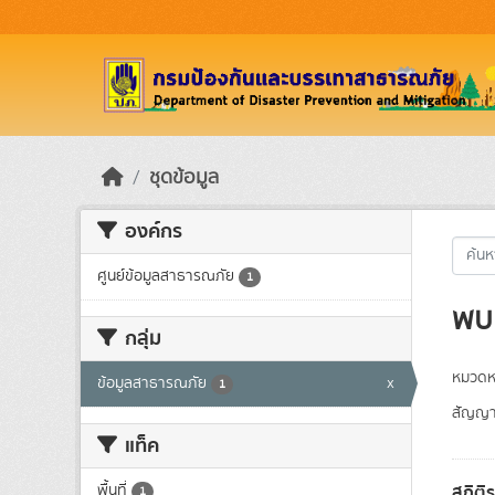
Skip to main content
ชุดข้อมูล
องค์กร
ศูนย์ข้อมูลสาธารณภัย
1
พบ 
กลุ่ม
หมวดหม
ข้อมูลสาธารณภัย
x
1
สัญญา
แท็ค
สถิติ
พื้นที่
1