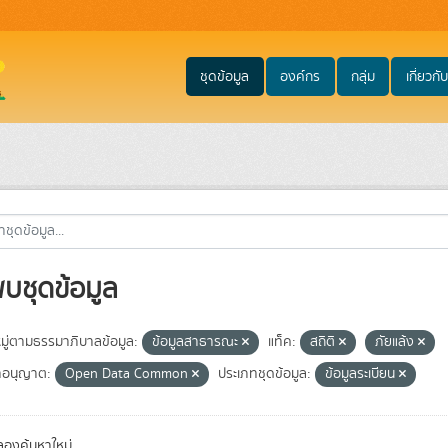
ชุดข้อมูล
องค์กร
กลุ่ม
เกี่ยวกับ
พบชุดข้อมูล
ู่ตามธรรมาภิบาลข้อมูล:
ข้อมูลสาธารณะ
แท็ค:
สถิติ
ภัยแล้ง
อนุญาต:
Open Data Common
ประเภทชุดข้อมูล:
ข้อมูลระเบียน
องค้นหาใหม่