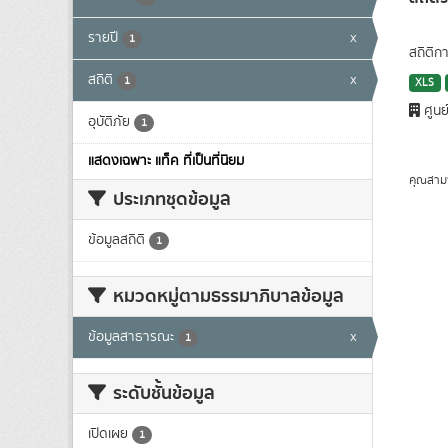
รายปี
x
1
สถิติก
สถิติ
x
1
XLS
ศูนย
อุบัติภัย
1
แสดงเฉพาะ แท็ค ที่เป็นที่นิยม
คุณสาม
ประเภทชุดข้อมูล
ข้อมูลสถิติ
1
หมวดหมู่ตามธรรมาภิบาลข้อมูล
ข้อมูลสาธารณะ
x
1
ระดับชั้นข้อมูล
เปิดเผย
1