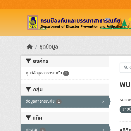
Skip to main content
ชุดข้อมูล
องค์กร
ศูนย์ข้อมูลสาธารณภัย
1
พบ 
กลุ่ม
หมวดหม
ข้อมูลสาธารณภัย
x
1
รายป
แท็ค
สถิติ
ภัยพิบัติ
x
1