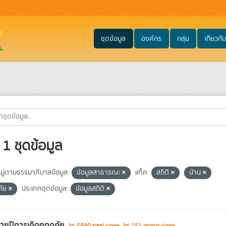
ชุดข้อมูล
องค์กร
กลุ่ม
เกี่ยวกับ
1 ชุดข้อมูล
ู่ตามธรรมาภิบาลข้อมูล:
ข้อมูลสาธารณะ
แท็ค:
สถิติ
บ้าน
ภัย
ประเภทชุดข้อมูล:
ข้อมูลสถิติ
รายปีการเกิดอุทกภัย
5590 total views
151 recent views