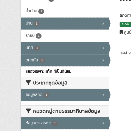
น้ำท่วม
1
สถิติก
บ้าน
x
1
XLSX
ศูนย
รายปี
1
สถิติ
x
1
คุณสาม
อุทกภัย
x
1
แสดงเฉพาะ แท็ค ที่เป็นที่นิยม
ประเภทชุดข้อมูล
ข้อมูลสถิติ
x
1
หมวดหมู่ตามธรรมาภิบาลข้อมูล
ข้อมูลสาธารณะ
x
1