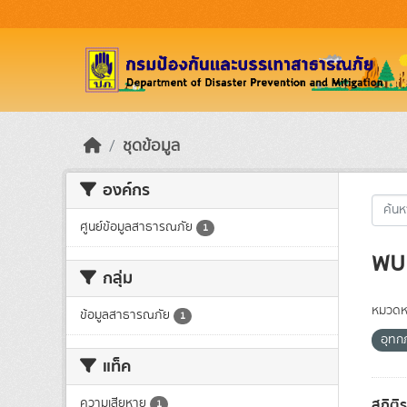
Skip to main content
ชุดข้อมูล
องค์กร
ศูนย์ข้อมูลสาธารณภัย
1
พบ 
กลุ่ม
หมวดหม
ข้อมูลสาธารณภัย
1
อุทก
แท็ค
สถิติ
ความเสียหาย
1