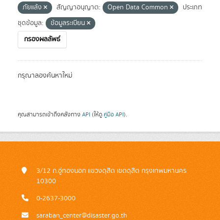
ภัยแล้ง
สัญญาอนุญาต:
Open Data Common
ประเภท
ชุดข้อมูล:
ข้อมูลระเบียน
กรองผลลัพธ์
กรุณาลองค้นหาใหม่
คุณสามารถเข้าถึงคลังทาง
API
(ให้ดู
คู่มือ API
).
3/12 ถ.อู่ทองนอก แขวงดุสิต เขตดุสิต กรุงเทพมหานคร
10300
0-2637-3000
saraban_center@disaster.go.th